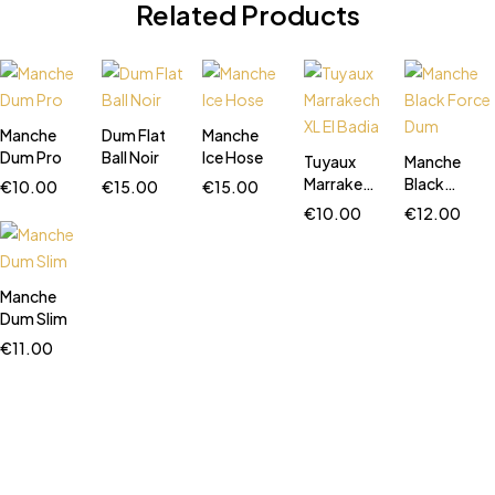
Related Products
Manche
Dum Flat
Manche
Dum Pro
Ball Noir
Ice Hose
Tuyaux
Manche
Marrakech
Black
€
10.00
€
15.00
€
15.00
XL El Badia
Force Dum
€
10.00
€
12.00
Manche
Dum Slim
€
11.00