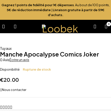
Gagnez 1 points de fidélité pour 1€ dépenses
. Au bout de 100 points,
5€ de réduction immédiate
|
Livraison gratuite à partir de 59€
d'achats.
0
Sold out
Tuyaux
Manche Apocalypse Comics Joker
0 Avis
Écrire un avis
Disponibilité
Rupture de stock
€
20.00
Nous contacter