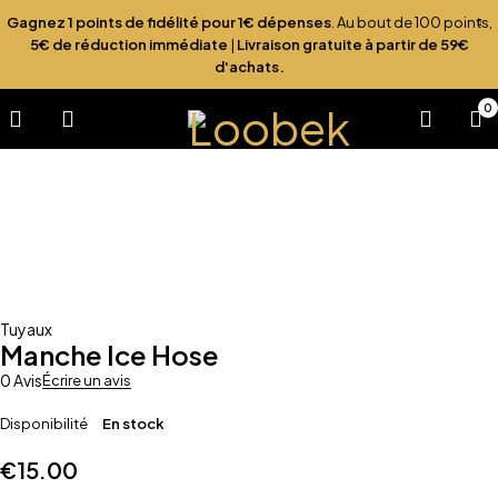
Gagnez 1 points de fidélité pour 1€ dépenses
. Au bout de 100 points,
5€ de réduction immédiate
|
Livraison gratuite à partir de 59€
d'achats.
0
Tuyaux
Manche Ice Hose
0 Avis
Écrire un avis
Disponibilité
En stock
€
15.00