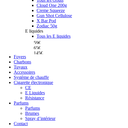
Tous les Goûts
Cloud One 200g
Creme Squeeze
Gun Shot Cellulose
X Bar Pod
Zodiac 50g
Celeste El Badia
E liquides
Dum Magnum Mini
Tous les E liquides
Dum Crazy Skull
59€
65€
145€
Achetez
Foyers
Achetez
Charbons
Achetez
Tuyaux
Accessoires
Système de chauffe
Cigarette électronique
CE
E Liquides
Résistance
Parfums
Parfums
Brumes
Spray d’intérieur
Contact