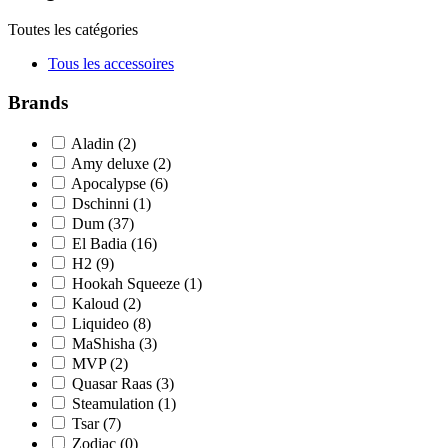
Toutes les catégories
Tous les accessoires
Brands
Aladin
(2)
Amy deluxe
(2)
Apocalypse
(6)
Dschinni
(1)
Dum
(37)
El Badia
(16)
H2
(9)
Hookah Squeeze
(1)
Kaloud
(2)
Liquideo
(8)
MaShisha
(3)
MVP
(2)
Quasar Raas
(3)
Steamulation
(1)
Tsar
(7)
Zodiac
(0)