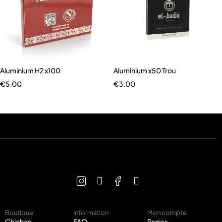
Aluminium H2 x100
Aluminium x50 Trou
€
5.00
€
3.00
Boutique
Information
Mon compte
Chichas
FAQ
Panier