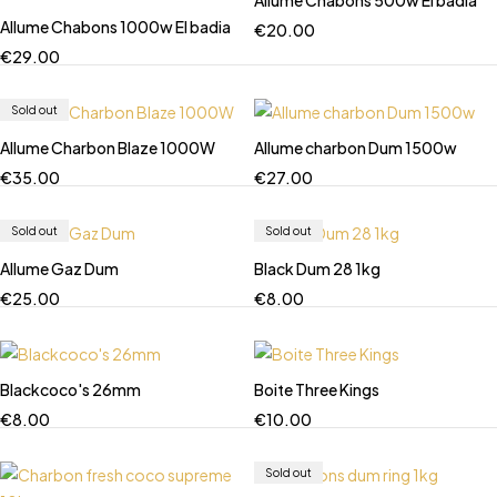
Allume Chabons 500w El badia
Allume Chabons 1000w El badia
€
20.00
€
29.00
Sold out
Allume Charbon Blaze 1000W
Allume charbon Dum 1500w
€
35.00
€
27.00
Sold out
Sold out
Allume Gaz Dum
Black Dum 28 1kg
€
25.00
€
8.00
Blackcoco's 26mm
Boite Three Kings
€
8.00
€
10.00
Sold out