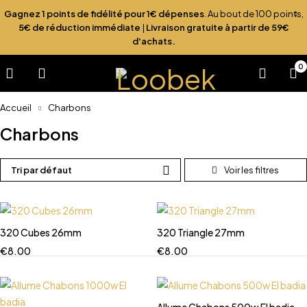
Gagnez 1 points de fidélité pour 1€ dépenses
. Au bout de 100 points,
5€ de réduction immédiate
|
Livraison gratuite à partir de 59€
d'achats.
0
Accueil
Charbons
Charbons
Tri par défaut
320 Cubes 26mm
320 Triangle 27mm
€
8.00
€
8.00