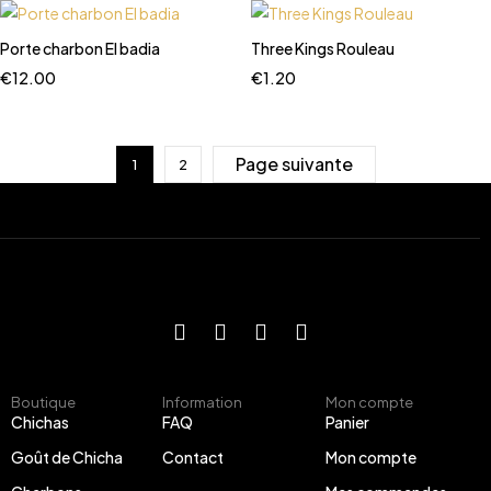
Porte charbon El badia
Three Kings Rouleau
€
12.00
€
1.20
Page suivante
1
2
Boutique
Information
Mon compte
Chichas
FAQ
Panier
Goût de Chicha
Contact
Mon compte