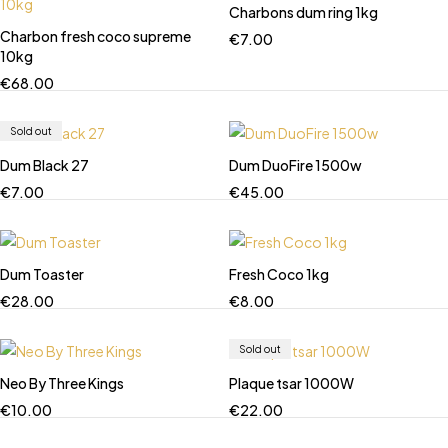
Charbons dum ring 1kg
Charbon fresh coco supreme
€
7.00
10kg
€
68.00
Sold out
Dum Black 27
Dum DuoFire 1500w
€
7.00
€
45.00
Dum Toaster
Fresh Coco 1kg
€
28.00
€
8.00
Sold out
Neo By Three Kings
Plaque tsar 1000W
€
10.00
€
22.00