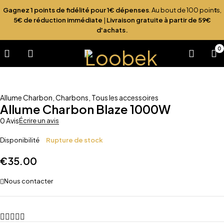
Gagnez 1 points de fidélité pour 1€ dépenses
. Au bout de 100 points,
5€ de réduction immédiate
|
Livraison gratuite à partir de 59€
d'achats.
0
Sold out
Allume Charbon
,
Charbons
,
Tous les accessoires
Allume Charbon Blaze 1000W
0 Avis
Écrire un avis
Disponibilité
Rupture de stock
€
35.00
Nous contacter