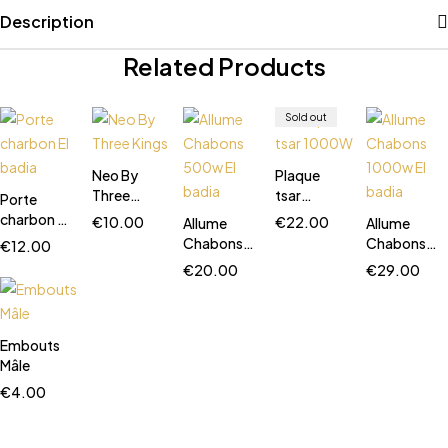
Description
Related Products
Sold out
Neo By
Plaque
Three
tsar
Porte
Kings
1000W
charbon El
€
10.00
€
22.00
Allume
Allume
badia
Chabons
Chabons
€
12.00
500w El
1000w El
€
20.00
€
29.00
badia
badia
Embouts
Mâle
€
4.00