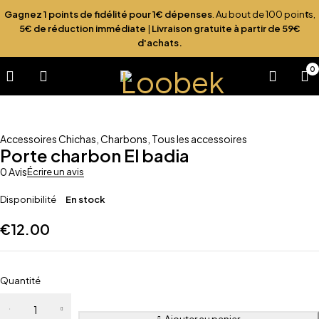
Gagnez 1 points de fidélité pour 1€ dépenses
. Au bout de 100 points,
5€ de réduction immédiate
|
Livraison gratuite à partir de 59€
d'achats.
0
Accessoires Chichas
,
Charbons
,
Tous les accessoires
Porte charbon El badia
0 Avis
Écrire un avis
Disponibilité
En stock
€
12.00
Quantité
Ajouter au panier