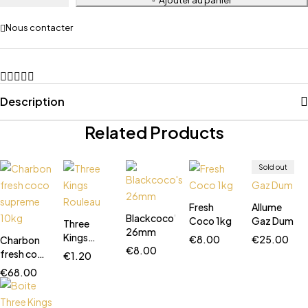
Nous contacter
Description
Related Products
Sold out
Fresh
Allume
Blackcoco's
Coco 1kg
Gaz Dum
Three
26mm
Kings
€
8.00
€
25.00
Charbon
€
8.00
Rouleau
fresh coco
€
1.20
supreme
€
68.00
10kg