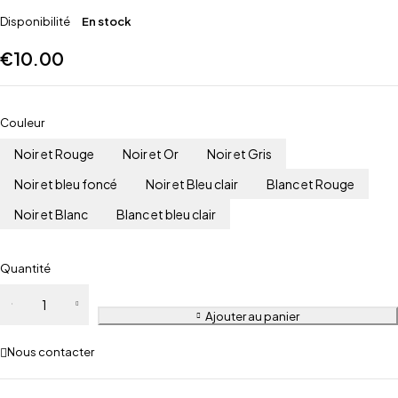
Disponibilité
En stock
€
10.00
Couleur
Noir et Rouge
Noir et Or
Noir et Gris
Noir et bleu foncé
Noir et Bleu clair
Blanc et Rouge
Noir et Blanc
Blanc et bleu clair
Quantité
Ajouter au panier
Nous contacter