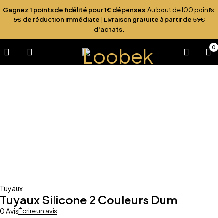
Gagnez 1 points de fidélité pour 1€ dépenses
. Au bout de 100 points,
5€ de réduction immédiate
|
Livraison gratuite à partir de 59€
d'achats.
0
Tuyaux
Tuyaux Silicone 2 Couleurs Dum
0 Avis
Écrire un avis