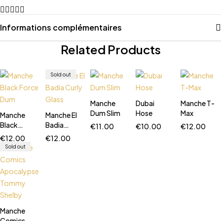
Informations complémentaires
Related Products
Sold out
Manche
Dubai
Manche T-
Dum Slim
Hose
Max
Manche
Manche El
Black
Badia
€
11.00
€
10.00
€
12.00
Force Dum
Curly
€
12.00
€
12.00
Glass
Sold out
Manche
Comics