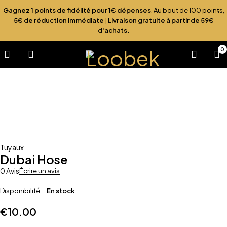
Gagnez 1 points de fidélité pour 1€ dépenses
. Au bout de 100 points,
5€ de réduction immédiate
|
Livraison gratuite à partir de 59€
d'achats.
0
Tuyaux
Dubai Hose
0 Avis
Écrire un avis
Disponibilité
En stock
€
10.00