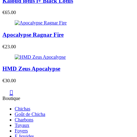
Kaloud lotus l+ Black Lotus
€
65.00
Apocalypse Ragnar Fire
€
23.00
HMD Zeus Apocalypse
€
30.00
Boutique
Chichas
Goût de Chicha
Charbons
Tuyaux
Foyers
E liquides