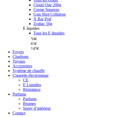
Tous les Goûts
Cloud One 200g
Creme Squeeze
Gun Shot Cellulose
X Bar Pod
Zodiac 50g
Celeste El Badia
E liquides
Dum Magnum Mini
Tous les E liquides
Dum Crazy Skull
59€
65€
145€
Achetez
Foyers
Achetez
Charbons
Achetez
Tuyaux
Accessoires
Système de chauffe
Cigarette électronique
CE
E Liquides
Résistance
Parfums
Parfums
Brumes
Spray d’intérieur
Contact