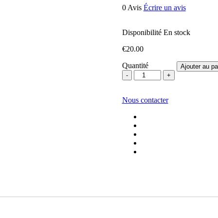
0 Avis
Écrire un avis
Disponibilité
En stock
€
20.00
Quantité
Ajouter au pa
quantité
de
Systeme
Nous contacter
de
chauffe
Dum
Skull
Dome