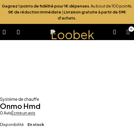
Gagnez 1 points de fidélité pour 1€ dépenses
. Au bout de 100 points,
5€ de réduction immédiate
|
Livraison gratuite à partir de 59€
d'achats.
0
Système de chauffe
Onmo Hmd
0 Avis
Écrire un avis
Disponibilité
En stock