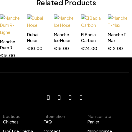
Related Products
Dubai
Manche
El Badia
Manche T-
Hose
Ice Hose
Carbon
Max
Manche
Dum R-
€
10.00
€
15.00
€
24.00
€
12.00
Ligne
€
15.00
Boutique
Information
Mon compte
Chichas
FAQ
Panier
Goût de Chicha
Contact
Mon compte