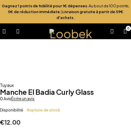
Gagnez 1 points de fidélité pour 1€ dépenses
. Au bout de 100 points,
5€ de réduction immédiate
|
Livraison gratuite à partir de 59€
d'achats.
0
Sold out
Tuyaux
Manche El Badia Curly Glass
0 Avis
Écrire un avis
Disponibilité
Rupture de stock
€
12.00