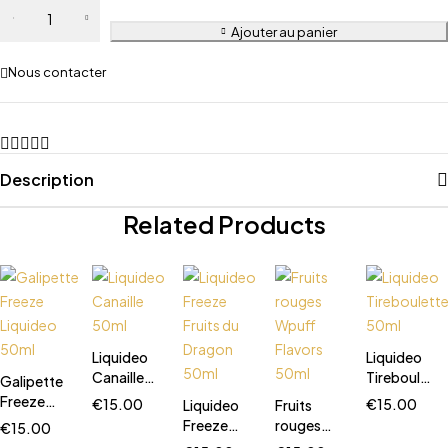
Ajouter au panier
Nous contacter
Description
Related Products
Liquideo
Liquideo
Canaille
Tireboulett
Galipette
50ml
50ml
Freeze
€
15.00
€
15.00
Liquideo
Fruits
Liquideo
Freeze
rouges
€
15.00
50ml
Fruits du
Wpuff