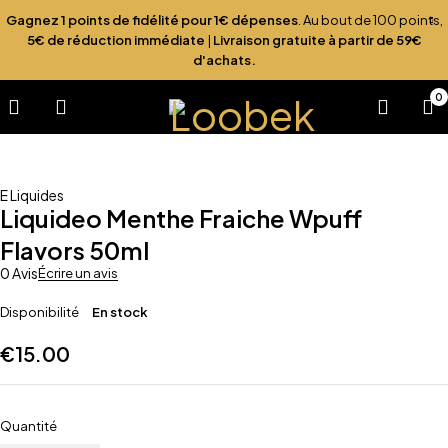
Gagnez 1 points de fidélité pour 1€ dépenses
. Au bout de 100 points,
5€ de réduction immédiate
|
Livraison gratuite à partir de 59€
d'achats.
0
E Liquides
Liquideo Menthe Fraiche Wpuff
Flavors 50ml
0 Avis
Écrire un avis
Disponibilité
En stock
€
15.00
Quantité