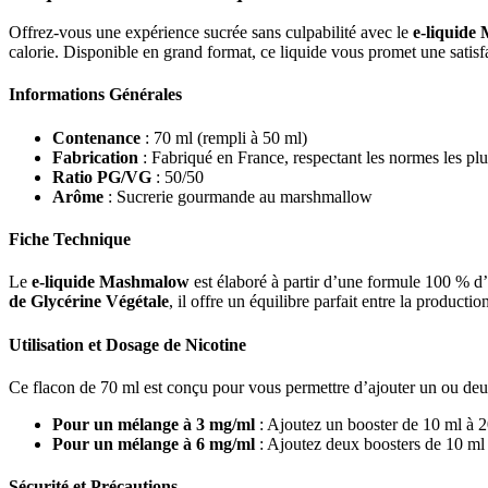
Offrez-vous une expérience sucrée sans culpabilité avec le
e-liquide
calorie. Disponible en grand format, ce liquide vous promet une satis
Informations Générales
Contenance
: 70 ml (rempli à 50 ml)
Fabrication
: Fabriqué en France, respectant les normes les plus 
Ratio PG/VG
: 50/50
Arôme
: Sucrerie gourmande au marshmallow
Fiche Technique
Le
e-liquide Mashmalow
est élaboré à partir d’une formule 100 % d’
de Glycérine Végétale
, il offre un équilibre parfait entre la productio
Utilisation et Dosage de Nicotine
Ce flacon de 70 ml est conçu pour vous permettre d’ajouter un ou deux
Pour un mélange à 3 mg/ml
: Ajoutez un booster de 10 ml à 
Pour un mélange à 6 mg/ml
: Ajoutez deux boosters de 10 ml
Sécurité et Précautions