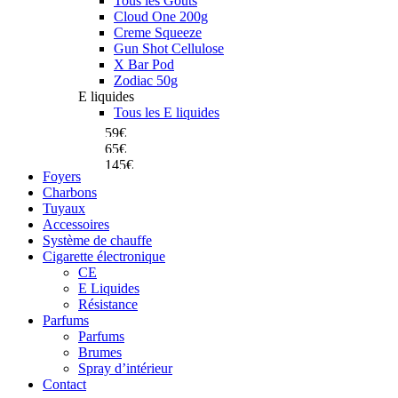
Tous les Goûts
Cloud One 200g
Creme Squeeze
Gun Shot Cellulose
X Bar Pod
Zodiac 50g
Celeste El Badia
E liquides
Dum Magnum Mini
Tous les E liquides
Dum Crazy Skull
59€
65€
145€
Achetez
Foyers
Achetez
Charbons
Achetez
Tuyaux
Accessoires
Système de chauffe
Cigarette électronique
CE
E Liquides
Résistance
Parfums
Parfums
Brumes
Spray d’intérieur
Contact