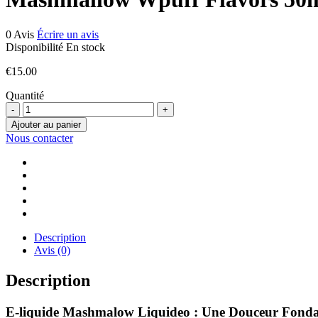
0 Avis
Écrire un avis
Disponibilité
En stock
€
15.00
Quantité
quantité
de
Ajouter au panier
Mashmallow
Nous contacter
Wpuff
Flavors
50ml
Description
Avis (0)
Description
E-liquide Mashmalow Liquideo : Une Douceur Fond