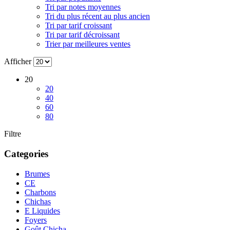
Tri par notes moyennes
Tri du plus récent au plus ancien
Tri par tarif croissant
Tri par tarif décroissant
Trier par meilleures ventes
Afficher
20
20
40
60
80
Filtre
Categories
Brumes
CE
Charbons
Chichas
E Liquides
Foyers
Goût Chicha