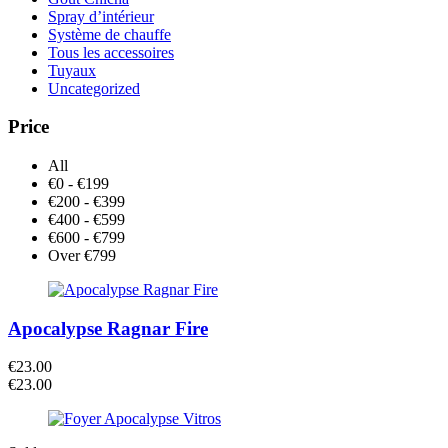
Spray d’intérieur
Système de chauffe
Tous les accessoires
Tuyaux
Uncategorized
Price
All
€0 - €199
€200 - €399
€400 - €599
€600 - €799
Over €799
Apocalypse Ragnar Fire
€
23.00
€
23.00