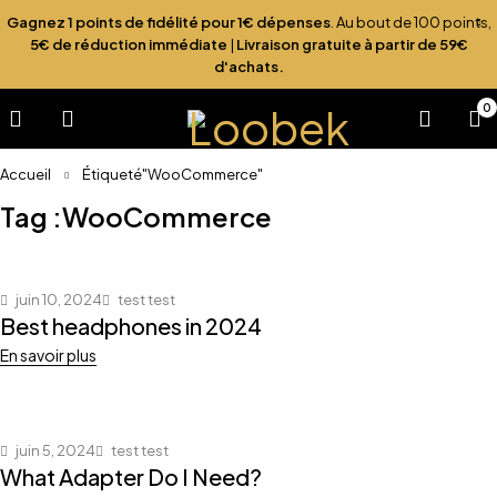
Gagnez 1 points de fidélité pour 1€ dépenses
. Au bout de 100 points,
5€ de réduction immédiate
|
Livraison gratuite à partir de 59€
d'achats.
0
Accueil
Étiqueté"WooCommerce"
Tag :WooCommerce
juin 10, 2024
test test
Best headphones in 2024
En savoir plus
juin 5, 2024
test test
What Adapter Do I Need?