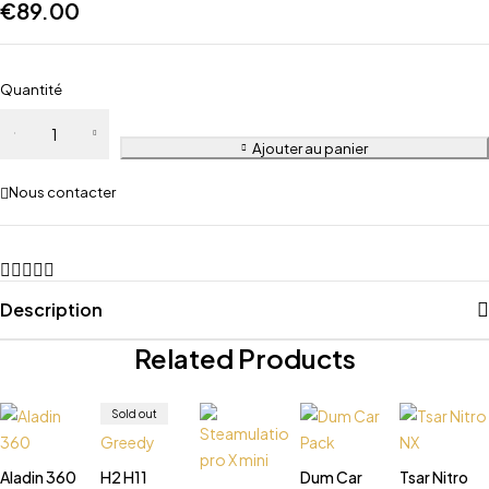
€
89.00
Quantité
Ajouter au panier
Nous contacter
Description
Related Products
Sold out
Aladin 360
H2 H11
Dum Car
Tsar Nitro