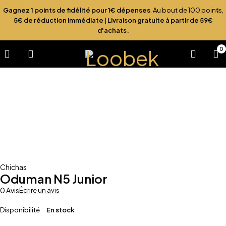
Gagnez 1 points de fidélité pour 1€ dépenses
. Au bout de 100 points,
5€ de réduction immédiate
|
Livraison gratuite à partir de 59€
d'achats.
0
Chichas
Oduman N5 Junior
0 Avis
Écrire un avis
Disponibilité
En stock