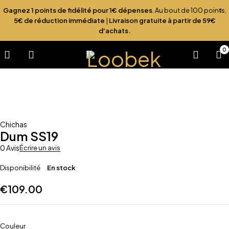
Gagnez 1 points de fidélité pour 1€ dépenses
. Au bout de 100 points,
5€ de réduction immédiate
|
Livraison gratuite à partir de 59€
d'achats.
0
Chichas
Dum SS19
0 Avis
Écrire un avis
Disponibilité
En stock
€
109.00
Couleur