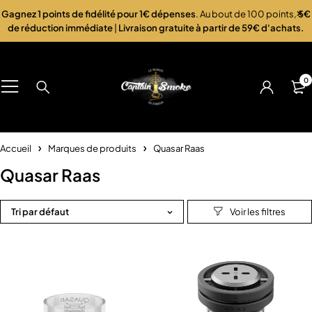
Gagnez 1 points de fidélité pour 1€ dépenses
. Au bout de 100 points,
5€
de réduction immédiate
|
Livraison gratuite à partir de 59€ d'achats.
0
Accueil
Marques de produits
Quasar Raas
Quasar Raas
Tri par défaut