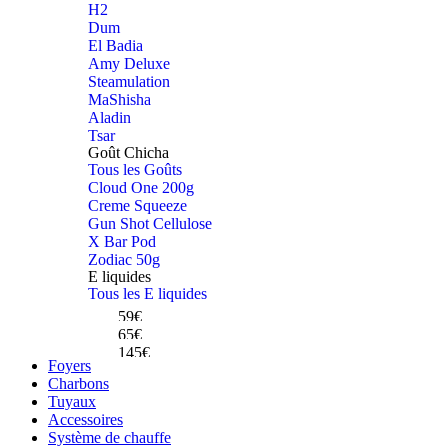
H2
Dum
El Badia
Amy Deluxe
Steamulation
MaShisha
Aladin
Tsar
Goût Chicha
Tous les Goûts
Cloud One 200g
Creme Squeeze
Gun Shot Cellulose
X Bar Pod
Zodiac 50g
Celeste El Badia
E liquides
Dum Magnum Mini
Tous les E liquides
Dum Crazy Skull
59€
65€
145€
Achetez
Foyers
Achetez
Charbons
Achetez
Tuyaux
Accessoires
Système de chauffe