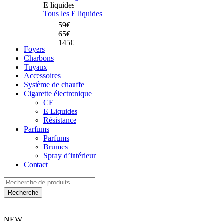
Celeste El Badia
E liquides
Dum Magnum Mini
Tous les E liquides
Dum Crazy Skull
59€
65€
145€
Achetez
Foyers
Achetez
Charbons
Achetez
Tuyaux
Accessoires
Système de chauffe
Cigarette électronique
CE
E Liquides
Résistance
Parfums
Parfums
Brumes
Spray d’intérieur
Contact
POW-FI
xSafe Arctic
XCM-2
+ 2 cameras
Wireless charging
NEW