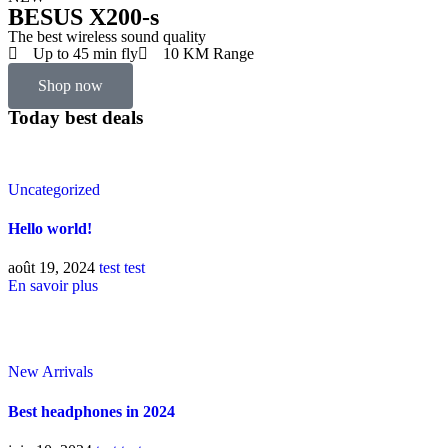
Wireless security
BESUS X200-s
Shop now
The best wireless sound quality
Shop now
Up to 45 min fly
10 KM Range
xSafe Arctic
Shop now
BlueTOO
camera
Today best deals
WireLess
Speaker
PS2 Buds
$202.87
$106.58
$202.87
$106.58
$202.87
$106.58
Uncategorized
Shop now
Shop now
Hello world!
Shop now
août 19, 2024
test test
En savoir plus
New Arrivals
Best headphones in 2024