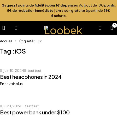
Gagnez 1 points de fidélité pour 1€ dépenses
. Au bout de 100 points,
5€ de réduction immédiate
|
Livraison gratuite à partir de 59€
d'achats.
0
Accueil
Étiqueté"iOS"
Tag :iOS
juin 10, 2024
test test
Best headphones in 2024
En savoir plus
juin 1, 2024
test test
Best power bank under $100